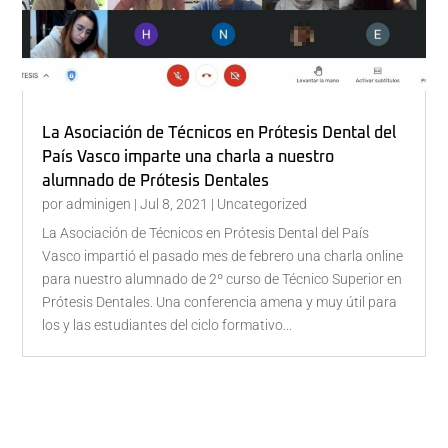
La Asociación de Técnicos en Prótesis Dental del
País Vasco imparte una charla a nuestro
alumnado de Prótesis Dentales
por
adminigen
|
Jul 8, 2021
|
Uncategorized
La Asociación de Técnicos en Prótesis Dental del País
Vasco impartió el pasado mes de febrero una charla online
para nuestro alumnado de 2º curso de Técnico Superior en
Prótesis Dentales. Una conferencia amena y muy útil para
los y las estudiantes del ciclo formativo...