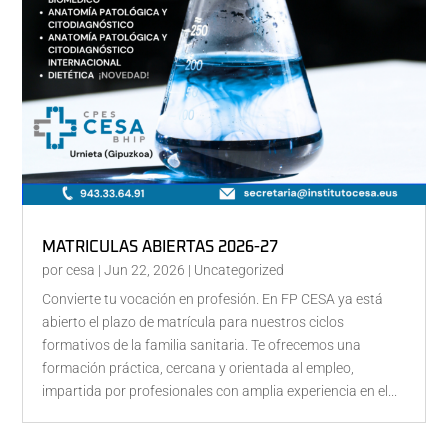
MATRICULAS ABIERTAS 2026-27
por
cesa
|
Jun 22, 2026
|
Uncategorized
Convierte tu vocación en profesión. En FP CESA ya está
abierto el plazo de matrícula para nuestros ciclos
formativos de la familia sanitaria. Te ofrecemos una
formación práctica, cercana y orientada al empleo,
impartida por profesionales con amplia experiencia en el...