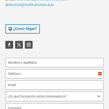
direccion@institutocesa.eus
¿Cómo llegar?
S
p
a
i
¿En qué formación estás interesado/a?
n
+
3