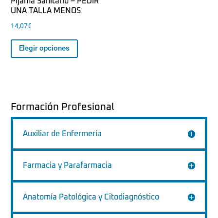
Pijama Sanitario – PEDIR
UNA TALLA MENOS
14,07
€
Este
Elegir opciones
producto
tiene
múltiples
variantes.
Las
Formación Profesional
opciones
se
Auxiliar de Enfermería
pueden
elegir
en
Farmacia y Parafarmacia
la
página
Anatomía Patológica y Citodiagnóstico
de
producto