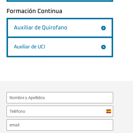
Formación Continua
Auxiliar de Quirofano
Auxiliar de UCI
S
p
a