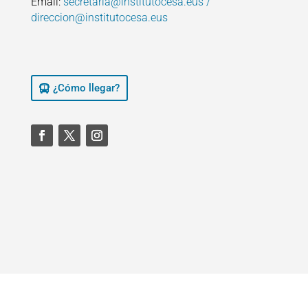
Email:
secretaria@institutocesa.eus /
direccion@institutocesa.eus
¿Cómo llegar?