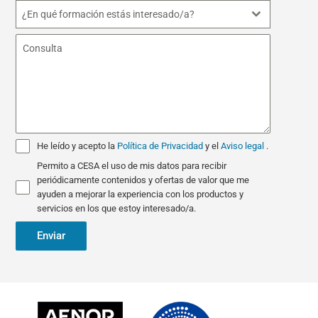
i
¿En qué formación estás interesado/a?
n
+
3
4
He leído y acepto la
Política de Privacidad
y el
Aviso legal
.
Permito a CESA el uso de mis datos para recibir
periódicamente contenidos y ofertas de valor que me
ayuden a mejorar la experiencia con los productos y
servicios en los que estoy interesado/a.
Enviar