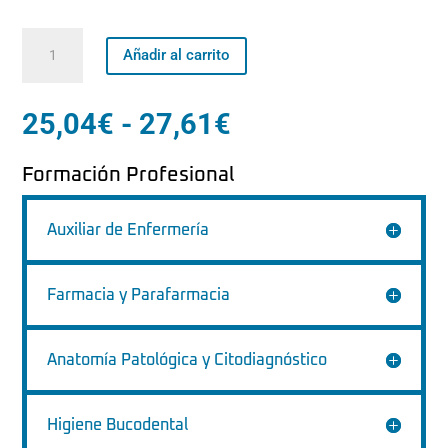
Laboratorio
Añadir al carrito
de
prótesis
dentales
Rango
25,04
€
-
27,61
€
cantidad
de
precios:
Formación Profesional
desde
25,04€
hasta
Auxiliar de Enfermería
27,61€
Farmacia y Parafarmacia
Anatomía Patológica y Citodiagnóstico
Higiene Bucodental