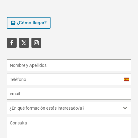
¿Cómo llegar?
S
p
a
i
¿En qué formación estás interesado/a?
n
+
3
4